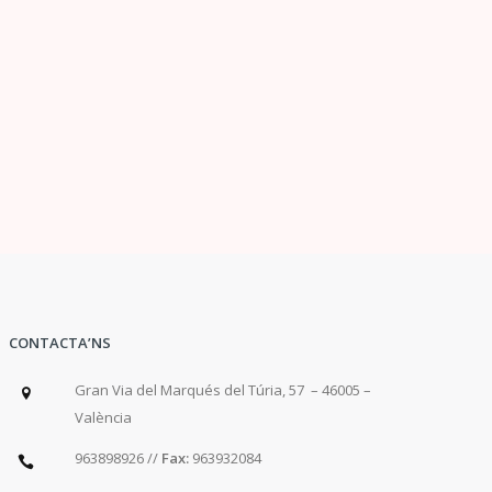
CONTACTA’NS
Gran Via del Marqués del Túria, 57 – 46005 –
València
963898926 //
Fax:
963932084