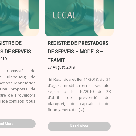
GISTRE DE
REGISTRE DE PRESTADORS
S DE SERVEIS
DE SERVEIS – MODELS –
2019
TRAMIT
27 August, 2019
La Comissió de
de Blanqueig de
El Reial decret llei 11/2018, de 31
raccions Monetàries
d’agost, modifica en el seu títol
 una proposta de
segon la Llei 10/2010, de 28
stre de Proveïdors
d’abril, de prevenció del
Fideïcomisos tipus
blanqueig de capitals i del
finançament del […]
ad More
Read More