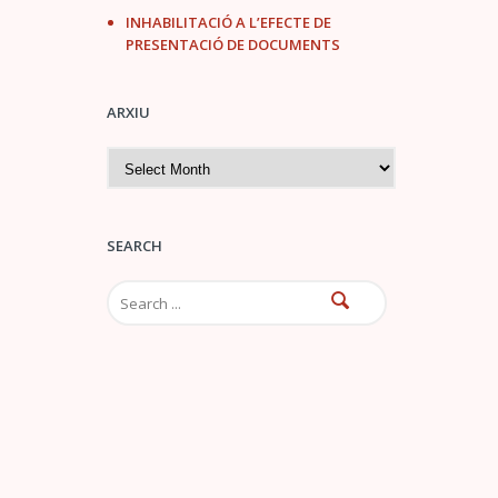
INHABILITACIÓ A L’EFECTE DE
PRESENTACIÓ DE DOCUMENTS
ARXIU
A
r
x
i
u
SEARCH