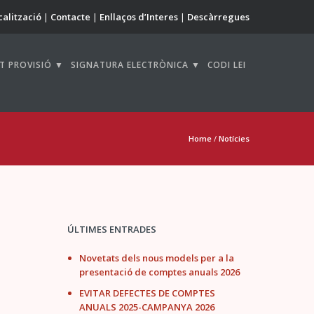
calització
Contacte
Enllaços d’Interes
Descàrregues
T PROVISIÓ ▼
SIGNATURA ELECTRÒNICA ▼
CODI LEI
Home
/
Notícies
ÚLTIMES ENTRADES
Novetats dels nous models per a la
presentació de comptes anuals 2026
EVITAR DEFECTES DE COMPTES
ANUALS 2025-CAMPANYA 2026