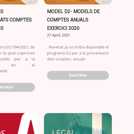
LS
MODEL D2- MODELS DE
ATS COMPTES
COMPTES ANUALS
20
EXERCICI 2020
27 April, 2021
en JUS/794/2021, de
Novetat: Ja es troba disponible el
er la qual s’aproven
programa D2 per a la presentació
odels per a la
dels comptes anuals
ació en el
ntil
Read More
ad More