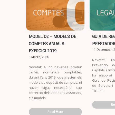
MODEL D2 – MODELS DE
GUIA DE RE
COMPTES ANUALS
PRESTADOR
11 December, 
EXERCICI 2019
3 March, 2020
Novetat: 
Prevenció 
Novetat: Al no haver-se produït
Capitals i Inf
canvis normatius comptables
ha elaborat
durant l’any 2019, que afecten els
Guia de Regi
models de depòsit de comptes, ni
de Serveis i 
haver sigut necessària cap
“Trust”,
correcció dels annexos associats,
els models
Re
Read More