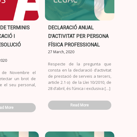
DE TERMINIS
DECLARACIÓ ANUAL
ACIÓ I
D’ACTIVITAT PER PERSONA
ESOLUCIÓ
FÍSICA PROFESSIONAL
27 March, 2020
2020
Respecte de la pregunta que
consta en la declaració d’activitat
7 de Novembre el
de prestació de serveis a tercers,
etectar un brot de
article 2.1 o) de la Llei 10/2010, de
e el seu personal,
28 d’abril, és l’única i exclusiva […]
Read More
ad More