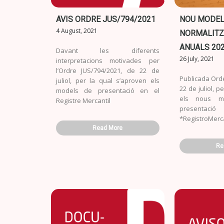
AVIS ORDRE JUS/794/2021
NOU MODE
4 August, 2021
NORMALITZ
ANUALS 20
Davant les diferents
26 July, 2021
interpretacions motivades per
l’Ordre JUS/794/2021, de 22 de
Publicada Ord
juliol, per la qual s’aproven els
22 de juliol, p
models de presentació en el
els nous m
Registre Mercantil
present
*RegistroMerca
Read More
Re