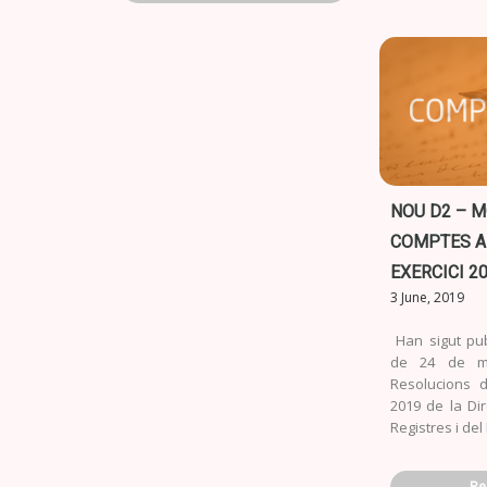
NOU D2 – 
COMPTES A
EXERCICI 2
3 June, 2019
Han sigut pu
de 24 de m
Resolucions 
2019 de la Di
Registres i del
Re