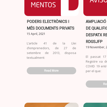
PODERS ELECTRÒNICS I
AMPLIACIÓ 
MÉS DOCUMENTS PRIVATS
DE QUALIFIC
15 April, 2021
DESPATX R
RDGSJFP
L’article 41 de la Llei
19 November, 
d’emprenedors, de 27 de
setembre de 2013, disposa
El passat 1
textualment:
Registre va d
COVID 19 entr
per el que:
Read More
Re