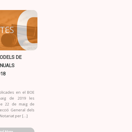
MODELS DE
NUALS
018
blicades en el BOE
aig de 2019 les
de 22 de maig de
recció General dels
 Notariat per […]
ad More