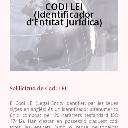
CODI LEI
(Identificador
d’Entitat Jurídica)
Sol·licitud de Codi LEI:
El Codi LEI (Legal Entity Identifier, per les seues
sigles en anglés) és un identificador alfanumerico
únic, compost per 20 caràcters (estàndard ISO
17442). Han d’estar en possessió d’aquest codi
totes les entitats (amb o sense personalitat