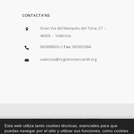
CONTACTA’NS
Gran Via del Marqués del Túria, 57 –
46005 – València
963898926 //
Fax:
963932084
valencia@registromercantil.org
Registro Mercantil de Valencia . All Rights
Esta web utiliza tanto cookies técnicas, esenciales para que
Reserved
puedas navegar por el sitio y utilizar sus funciones, como cookies