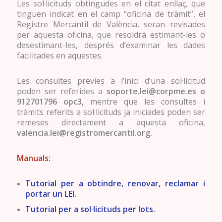
Les sol·licituds obtingudes en el citat enllaç, que
tinguen indicat en el camp “oficina de tràmit”, el
Registre Mercantil de València, seran revisades
per aquesta oficina, que resoldrà estimant-les o
desestimant-les, després d’examinar les dades
facilitades en aquestes.
Les consultes prèvies a l’inici d’una sol·licitud
poden ser referides a
soporte.lei@corpme.es o
912701796 opc3,
mentre que les consultes i
tràmits referits a sol·licituds ja iniciades poden ser
remeses directament a aquesta oficina,
valencia.lei@registromercantil.org.
Manuals:
Tutorial per a obtindre, renovar, reclamar i
portar un LEI.
Tutorial per a sol·licituds per lots.