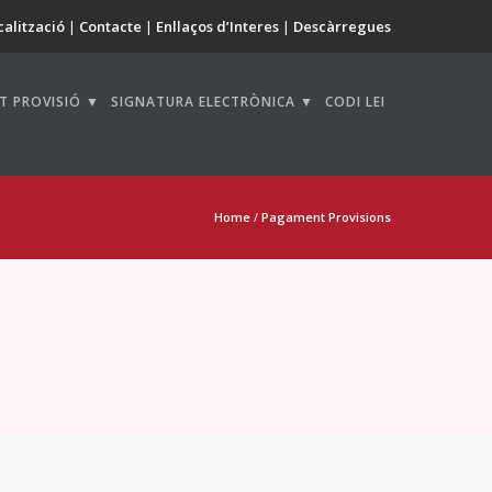
calització
Contacte
Enllaços d’Interes
Descàrregues
T PROVISIÓ ▼
SIGNATURA ELECTRÒNICA ▼
CODI LEI
Home
/
Pagament Provisions