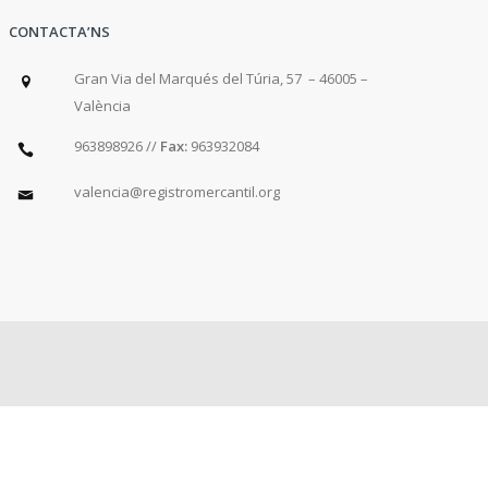
CONTACTA’NS
Gran Via del Marqués del Túria, 57 – 46005 –
València
963898926 //
Fax:
963932084
valencia@registromercantil.org