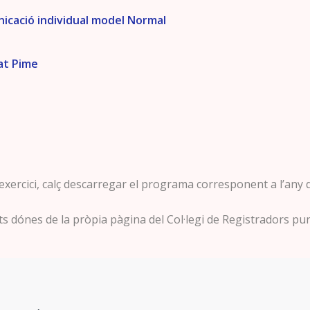
nicació individual model Normal
at Pime
l
 exercici, calç descarregar el programa corresponent a l’any
s dónes de la pròpia pàgina del Col·legi de Registradors p