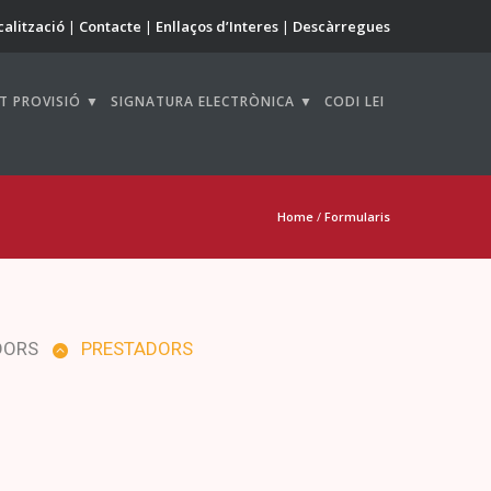
calització
Contacte
Enllaços d’Interes
Descàrregues
T PROVISIÓ ▼
SIGNATURA ELECTRÒNICA ▼
CODI LEI
Home
/
Formularis
DORS
PRESTADORS