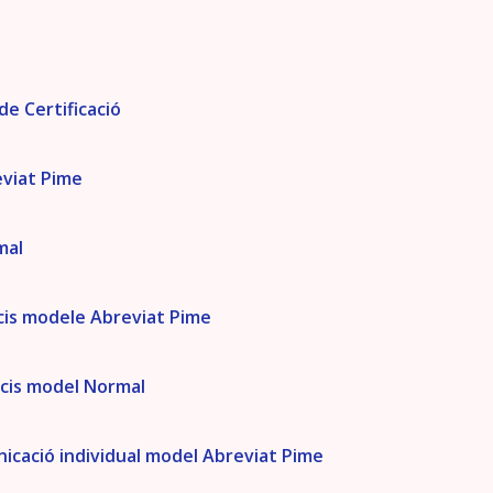
de Certificació
reviat Pime
rmal
ncis modele Abreviat Pime
ncis model Normal
nicació individual model Abreviat Pime