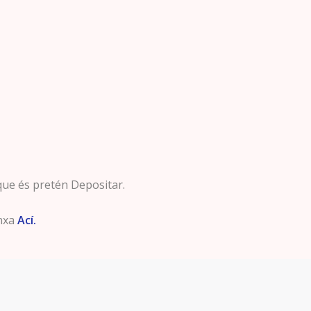
 que és pretén Depositar.
unxa
Ací.