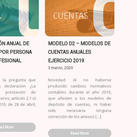
ÓN ANUAL DE
MODELO D2 – MODELOS DE
 POR PERSONA
CUENTAS ANUALES
FESIONAL
EJERCICIO 2019
3 marzo, 2020
 la pregunta que
Novedad: Al no haberse
 declaración ¿La
producido cambios normativos
e prestación de
contables durante el año 2019,
eros, artículo 2.1 o)
que afecten a los modelos de
010, de 28 de abril,
depósito de cuentas, ni haber
sido necesaria ninguna
corrección de los anexos […]
ad More
Read More