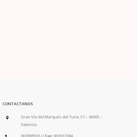
CONTACTANOS
Gran Vía del Marqués del Turia, 57 – 46005 –
Valencia
963898926 //
Fax:
963932084