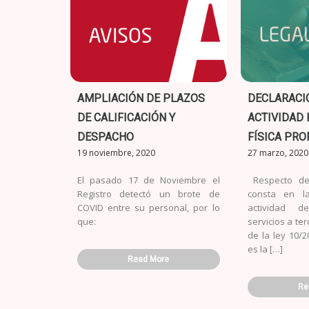
AMPLIACIÓN DE PLAZOS
DECLARACI
DE CALIFICACIÓN Y
ACTIVIDAD
DESPACHO
FÍSICA PRO
19 noviembre, 2020
27 marzo, 2020
El pasado 17 de Noviembre el
Respecto de
Registro detectó un brote de
consta en la
COVID entre su personal, por lo
actividad d
que:
servicios a terc
de la ley 10/2
es la […]
Read More
Re