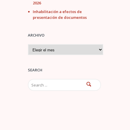
2026
Inhabilitación a efectos de
presentación de documentos
ARCHIVO
A
r
c
h
i
SEARCH
v
o