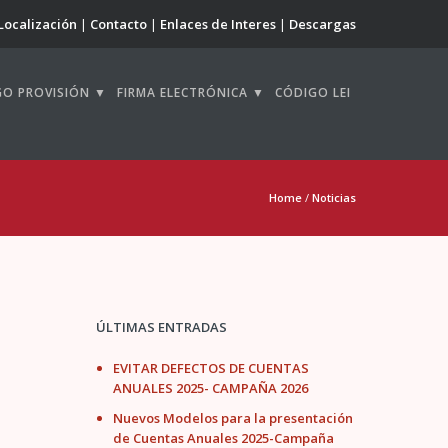
Localización
Contacto
Enlaces de Interes
Descargas
GO PROVISIÓN ▼
FIRMA ELECTRÓNICA ▼
CÓDIGO LEI
Home
/
Noticias
ÚLTIMAS ENTRADAS
EVITAR DEFECTOS DE CUENTAS
ANUALES 2025- CAMPAÑA 2026
Nuevos Modelos para la presentación
de Cuentas Anuales 2025-Campaña