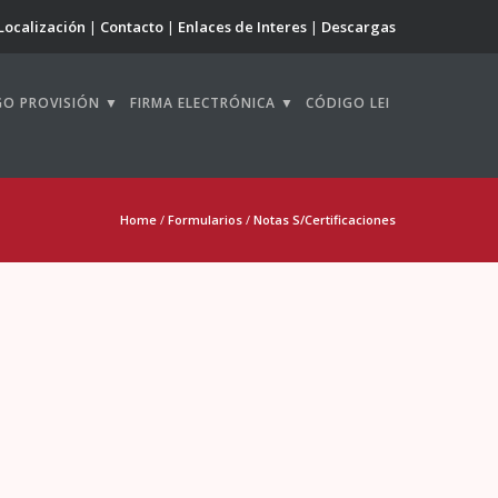
Localización
Contacto
Enlaces de Interes
Descargas
GO PROVISIÓN ▼
FIRMA ELECTRÓNICA ▼
CÓDIGO LEI
Home
/
Formularios
/
Notas S/Certificaciones