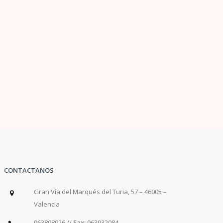
CONTACTANOS
Gran Vía del Marqués del Turia, 57 – 46005 –
Valencia
963898926 //
Fax:
963932084