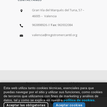
Gran Vía del Marqués del Turia, 57 –
46005 – Valencia
963898926 //
Fax:
963932084
valencia@registromercantil.org
Registro Mercantil de Valencia . All Rights
Esta web utiliza tanto cookies técnicas, esenciales para que
Reserved
puedas navegar por el sitio y utilizar sus funciones, como cookies
de terceros que utilizamos con fines de marketing y análisis de
datos, tal y como se explica en nuestra
política de cookies
.
Aceptar las obligatorias
Aceptar cookies