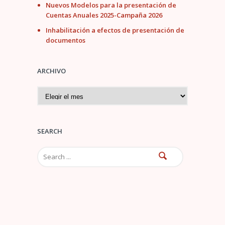
Nuevos Modelos para la presentación de
Cuentas Anuales 2025-Campaña 2026
Inhabilitación a efectos de presentación de
documentos
ARCHIVO
A
r
c
h
i
SEARCH
v
o